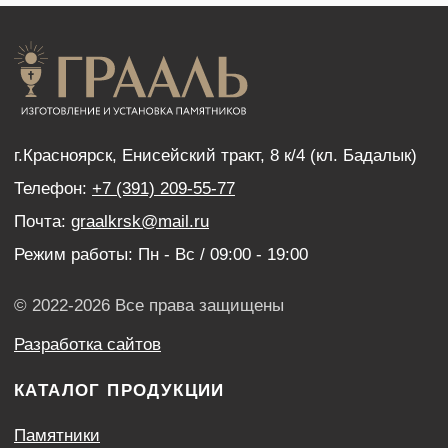
КАТАЛОГ ПРОДУКЦИИ
Памятники
Надгробные плиты
Мемориальные комплексы
Столы и скамейки
Ограды
Колумбарии
Декор для памятников
Венки
УСЛУГИ
Благоустройство могил
Нанесение портретов
Дистанционный заказ памятника
ИНФОРМАЦИЯ
Наши работы
Оптовым покупателям
Акции