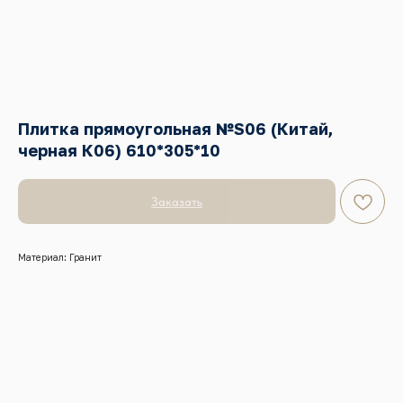
Плитка прямоугольная №S06 (Китай,
черная К06) 610*305*10
Заказать
Материал: Гранит
г.Красноярск, Енисейский тракт, 8 к/4 (кл. Бадалык)
Телефон:
+7 (391) 209-55-77
Почта:
graalkrsk@mail.ru
Режим работы: Пн - Вс / 09:00 - 19:00
© 2022-2026 Все права защищены
Разработка сайтов