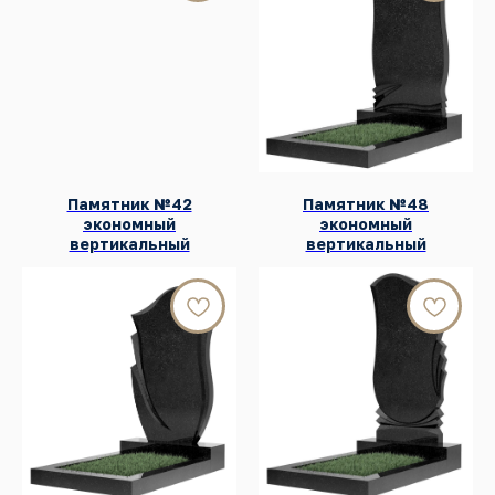
Памятники
Надгробные плиты
Мемориальные комплексы
Столы и скамейки
Ограды
Колумбарии
Декор для памятников
Памятник №42
Памятник №48
Венки
экономный
экономный
УСЛУГИ
вертикальный
вертикальный
Благоустройство могил
Нанесение портретов
Дистанционный заказ памятника
ИНФОРМАЦИЯ
Наши работы
Оптовым покупателям
Акции
Контакты