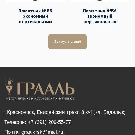
Политика конфиденциальности
Согласие с условиями обработки персональных
Памятник №55
Памятник №56
экономный
экономный
данных
вертикальный
вертикальный
Загрузить ещё