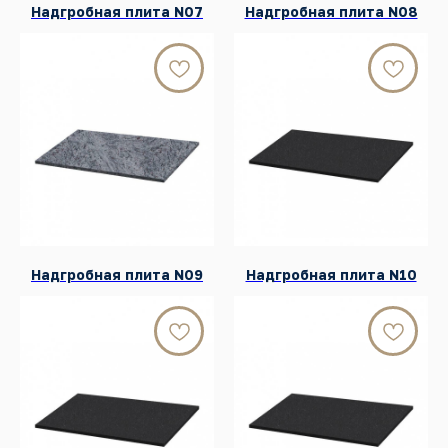
Надгробная плита N07
Надгробная плита N08
г.Красноярск, Енисейский тракт, 8 к/4 (кл. Бадалык)
Телефон:
+7 (391) 209-55-77
Почта:
graalkrsk@mail.ru
Режим работы: Пн - Вс / 09:00 - 19:00
© 2022-2026 Все права защищены
Разработка сайтов
КАТАЛОГ ПРОДУКЦИИ
Памятники
Надгробные плиты
Надгробная плита N09
Надгробная плита N10
Мемориальные комплексы
Столы и скамейки
Ограды
Колумбарии
Декор для памятников
Венки
УСЛУГИ