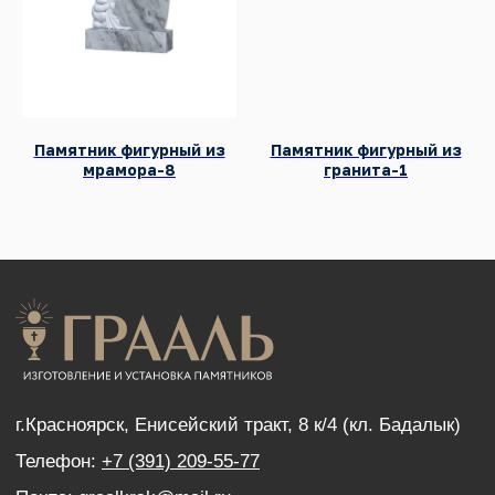
г.Красноярск, Енисейский тракт, 8 к/4 (кл. Бадалык)
Телефон:
+7 (391) 209-55-77
Почта:
graalkrsk@mail.ru
Режим работы: Пн - Вс / 09:00 - 19:00
© 2022-2026 Все права защищены
Памятник фигурный из
Памятник фигурный из
мрамора-8
гранита-1
Разработка сайтов
КАТАЛОГ ПРОДУКЦИИ
Памятники
Надгробные плиты
Мемориальные комплексы
Столы и скамейки
Ограды
Колумбарии
Декор для памятников
Венки
УСЛУГИ