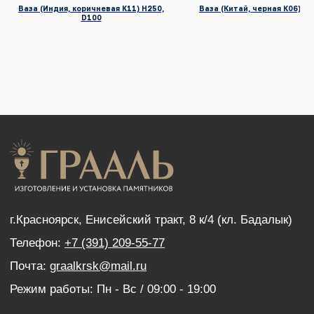
КАТАЛОГ ПРОДУКЦИИ
Ваза (Индия, коричневая К11) H250,
Ваза (Китай, черная К06) H2
D100
Памятники
Надгробные плиты
Мемориальные комплексы
Столы и скамейки
Ограды
Колумбарии
Декор для памятников
Венки
УСЛУГИ
Благоустройство могил
Нанесение портретов
Дистанционный заказ памятника
ИНФОРМАЦИЯ
Наши работы
Оптовым покупателям
Акции