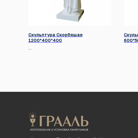
Скульптура Скорбящая
Скуль
1200*400*400
600*5