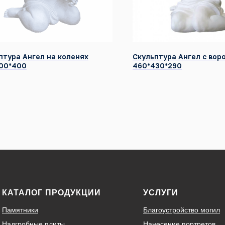
птура Ангел на коленях
Скульптура Ангел с во
00*400
460*430*290
КАТАЛОГ ПРОДУКЦИИ
УСЛУГИ
Памятники
Благоустройство могил
Надгробные плиты
Нанесение портретов