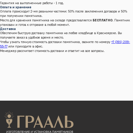
Гарантия на выполненные работы - 1 год.
Оплата и хранение
Оплата происходит 2-мя равными частями: 50% после заключения договора и 50%
при получении памятника.
Место для хранения памятника на складе предоставляется
БЕСПЛАТНО
. Памятник
упакован и готов к отправке в любой момент.
г.Красноярск, Енисейский тракт, 8 к/4 (кл. Бадалык)
Доставка
Обеспечим быструю доставку памятника на любое кладбище в Красноярске. Вы
Телефон:
+7 (391) 209-55-77
получаете заказ в удобное время и место.
Почта:
graalkrsk@mail.ru
Чтобы узнать точную стоимость доставки памятника, звоните по номеру
+7 (391) 209-
55-77
или приходите в офис.
Режим работы: Пн - Вс / 09:00 - 19:00
Менеджер рассчитает стоимость доставки и ответит на все вопросы.
© 2022-2026 Все права защищены
Разработка сайтов
КАТАЛОГ ПРОДУКЦИИ
Памятники
Надгробные плиты
Мемориальные комплексы
Столы и скамейки
Ограды
Колумбарии
Декор для памятников