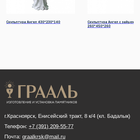
Разработка сайтов
КАТАЛОГ ПРОДУКЦИИ
Скульптура Ангел 430*230*140
Скульптура Ангел с зайцем
Памятники
260*450*260
Надгробные плиты
Мемориальные комплексы
Столы и скамейки
Ограды
Колумбарии
Декор для памятников
Венки
УСЛУГИ
Благоустройство могил
Нанесение портретов
Дистанционный заказ памятника
ИНФОРМАЦИЯ
Наши работы