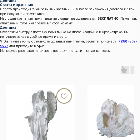
Доставка
Оплата и хранение
Оплата происходит 2-мя равными частями: 50% после заключения договора и 50%
при получении памятника.
Место для хранения памятника на складе предоставляется
БЕСПЛАТНО
. Памятник
упакован и готов к отправке в любой момент.
Доставка
Обеспечим быструю доставку памятника на любое кладбище в Красноярске. Вы
получаете заказ в удобное время и место.
Чтобы узнать точную стоимость доставки памятника, звоните по номеру
+7 (391) 209-
55-77
или приходите в офис.
Менеджер рассчитает стоимость доставки и ответит на все вопросы.
г.Красноярск, Енисейский тракт, 8 к/4 (кл. Бадалык)
Телефон:
+7 (391) 209-55-77
Почта:
graalkrsk@mail.ru
Режим работы: Пн - Вс / 09:00 - 19:00
© 2022-2026 Все права защищены