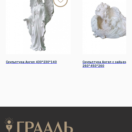
Телефон:
+7 (391) 209-55-77
Почта:
graalkrsk@mail.ru
Режим работы: Пн - Вс / 09:00 - 19:00
© 2022-2026 Все права защищены
Разработка сайтов
КАТАЛОГ ПРОДУКЦИИ
Памятники
Надгробные плиты
Скульптура Ангел 430*230*140
Скульптура Ангел с зайцем
260*450*260
Мемориальные комплексы
Столы и скамейки
Ограды
Колумбарии
Декор для памятников
Венки
УСЛУГИ
Благоустройство могил
Нанесение портретов