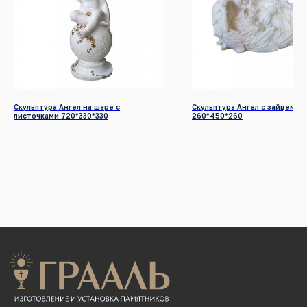
Почта:
graalkrsk@mail.ru
Режим работы: Пн - Вс / 09:00 - 19:00
© 2022-2026 Все права защищены
Разработка сайтов
КАТАЛОГ ПРОДУКЦИИ
Скульптура Ангел на шаре с
Скульптура Ангел с зайцем
Памятники
листочками 720*330*330
260*450*260
Надгробные плиты
Мемориальные комплексы
Столы и скамейки
Ограды
Колумбарии
Декор для памятников
Венки
УСЛУГИ
Благоустройство могил
Нанесение портретов
Дистанционный заказ памятника