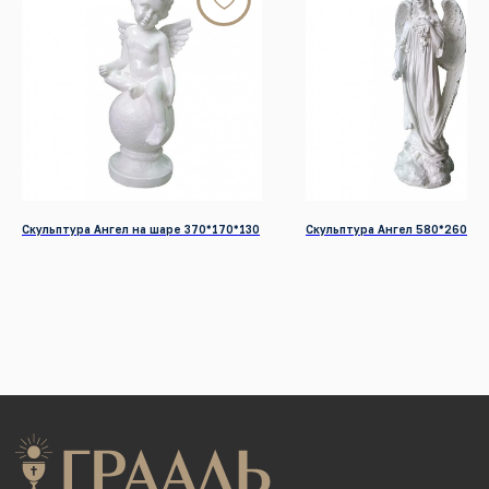
Телефон:
+7 (391) 209-55-77
Почта:
graalkrsk@mail.ru
Режим работы: Пн - Вс / 09:00 - 19:00
© 2022-2026 Все права защищены
Разработка сайтов
КАТАЛОГ ПРОДУКЦИИ
Памятники
Надгробные плиты
Скульптура Ангел на шаре 370*170*130
Скульптура Ангел 580*260*20
Мемориальные комплексы
Столы и скамейки
Ограды
Колумбарии
Декор для памятников
Венки
УСЛУГИ
Благоустройство могил
Нанесение портретов