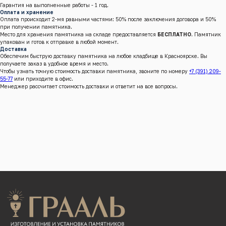
Гарантия на выполненные работы - 1 год.
Оплата и хранение
Оплата происходит 2-мя равными частями: 50% после заключения договора и 50%
при получении памятника.
Место для хранения памятника на складе предоставляется
БЕСПЛАТНО
. Памятник
упакован и готов к отправке в любой момент.
г.Красноярск, Енисейский тракт, 8 к/4 (кл. Бадалык)
Доставка
Обеспечим быструю доставку памятника на любое кладбище в Красноярске. Вы
Телефон:
+7 (391) 209-55-77
получаете заказ в удобное время и место.
Почта:
graalkrsk@mail.ru
Чтобы узнать точную стоимость доставки памятника, звоните по номеру
+7 (391) 209-
55-77
или приходите в офис.
Режим работы: Пн - Вс / 09:00 - 19:00
Менеджер рассчитает стоимость доставки и ответит на все вопросы.
© 2022-2026 Все права защищены
Разработка сайтов
КАТАЛОГ ПРОДУКЦИИ
Памятники
Надгробные плиты
Мемориальные комплексы
Столы и скамейки
Ограды
Колумбарии
Декор для памятников