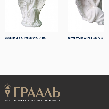
Режим работы: Пн - Вс / 09:00 - 19:00
© 2022-2026 Все права защищены
Разработка сайтов
КАТАЛОГ ПРОДУКЦИИ
Памятники
Скульптура Ангел 310*270*190
Скульптура Ангел 230*210*27
Надгробные плиты
Мемориальные комплексы
Столы и скамейки
Ограды
Колумбарии
Декор для памятников
Венки
УСЛУГИ
Благоустройство могил
Нанесение портретов
Дистанционный заказ памятника