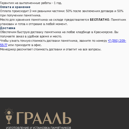
Гарантия на выполненные работы - 1 год.
Оплата и хранение
Оплата происходит 2-мя равными частями: 50% после заключения договора и 50%
при получении памятника.
Место для хранения памятника на складе предоставляется
БЕСПЛАТНО
. Памятник
упакован и готов к отправке в любой момент.
г.Красноярск, Енисейский тракт, 8 к/4 (кл. Бадалык)
Доставка
Обеспечим быструю доставку памятника на любое кладбище в Красноярске. Вы
Телефон:
+7 (391) 209-55-77
получаете заказ в удобное время и место.
Почта:
graalkrsk@mail.ru
Чтобы узнать точную стоимость доставки памятника, звоните по номеру
+7 (391) 209-
55-77
или приходите в офис.
Режим работы: Пн - Вс / 09:00 - 19:00
Менеджер рассчитает стоимость доставки и ответит на все вопросы.
© 2022-2026 Все права защищены
Разработка сайтов
КАТАЛОГ ПРОДУКЦИИ
Памятники
Надгробные плиты
Мемориальные комплексы
Столы и скамейки
Ограды
Колумбарии
Декор для памятников