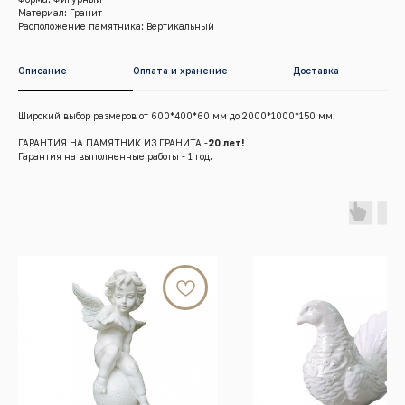
Материал: Гранит
Расположение памятника: Вертикальный
Описание
Оплата и хранение
Доставка
Широкий выбор размеров от 600*400*60 мм до 2000*1000*150 мм.
ГАРАНТИЯ НА ПАМЯТНИК ИЗ ГРАНИТА -
20 лет!
Гарантия на выполненные работы - 1 год.
г.Красноярск, Енисейский тракт, 8 к/4 (кл. Бадалык)
Телефон:
+7 (391) 209-55-77
Почта:
graalkrsk@mail.ru
Режим работы: Пн - Вс / 09:00 - 19:00
© 2022-2026 Все права защищены