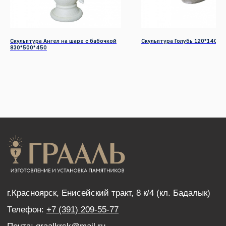
Разработка сайтов
КАТАЛОГ ПРОДУКЦИИ
Скульптура Ангел на шаре с бабочкой
Скульптура Голубь 120*140*1
Памятники
830*500*450
Надгробные плиты
Мемориальные комплексы
Столы и скамейки
Ограды
Колумбарии
Декор для памятников
Венки
УСЛУГИ
Благоустройство могил
Нанесение портретов
Дистанционный заказ памятника
ИНФОРМАЦИЯ
Наши работы