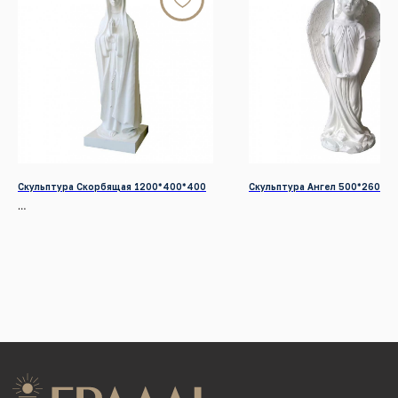
Телефон:
+7 (391) 209-55-77
Почта:
graalkrsk@mail.ru
Режим работы: Пн - Вс / 09:00 - 19:00
© 2022-2026 Все права защищены
Разработка сайтов
КАТАЛОГ ПРОДУКЦИИ
Памятники
Скульптура Скорбящая 1200*400*400
Скульптура Ангел 500*260*19
Надгробные плиты
Мемориальные комплексы
Столы и скамейки
Ограды
Колумбарии
Декор для памятников
Венки
УСЛУГИ
Благоустройство могил