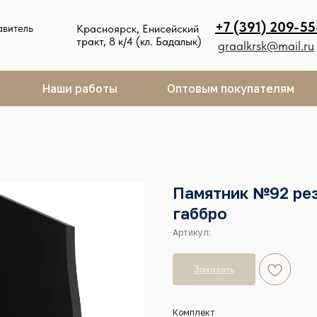
+7 (391) 209-55
авитель
Красноярск, Енисейский
тракт, 8 к/4 (кл. Бадалык)
graalkrsk@mail.ru
Наши работы
Оптовым покупателям
Памятник №92 ре
габбро
Артикул:
Заказать
Комплект